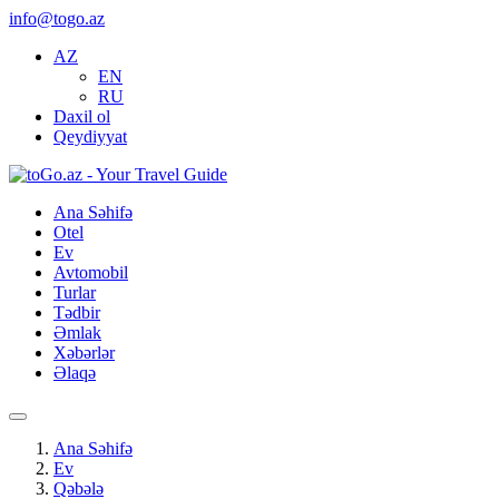
info@togo.az
AZ
EN
RU
Daxil ol
Qeydiyyat
Ana Səhifə
Otel
Ev
Avtomobil
Turlar
Tədbir
Əmlak
Xəbərlər
Əlaqə
Ana Səhifə
Ev
Qəbələ