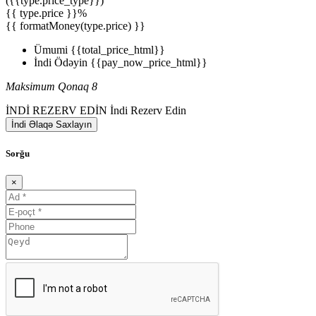
({{type.price_type}})
{{ type.price }}%
{{ formatMoney(type.price) }}
Ümumi
{{total_price_html}}
İndi Ödəyin
{{pay_now_price_html}}
Maksimum Qonaq 8
İNDİ REZERV EDİN
İndi Rezerv Edin
İndi Əlaqə Saxlayın
Sorğu
×