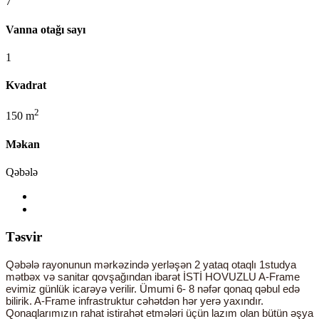
7
Vanna otağı sayı
1
Kvadrat
2
150 m
Məkan
Qəbələ
Təsvir
Qəbələ rayonunun mərkəzində yerləşən 2 yataq otaqlı 1studya
mətbəx və sanitar qovşağından ibarət İSTİ HOVUZLU A-Frame
evimiz günlük icarəyə verilir. Ümumi 6- 8 nəfər qonaq qəbul edə
bilirik. A-Frame infrastruktur cəhətdən hər yerə yaxındır.
Qonaqlarımızın rahat istirahət etmələri üçün lazım olan bütün əşya