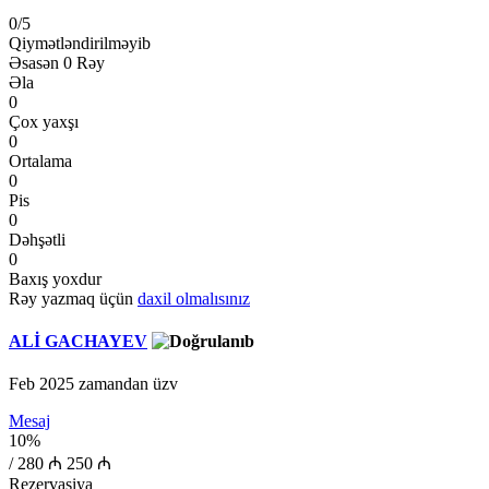
0
/5
Qiymətləndirilməyib
Əsasən
0 Rəy
Əla
0
Çox yaxşı
0
Ortalama
0
Pis
0
Dəhşətli
0
Baxış yoxdur
Rəy yazmaq üçün
daxil olmalısınız
ALİ GACHAYEV
Feb 2025 zamandan üzv
Mesaj
10%
/
280 ₼
250 ₼
Rezervasiya