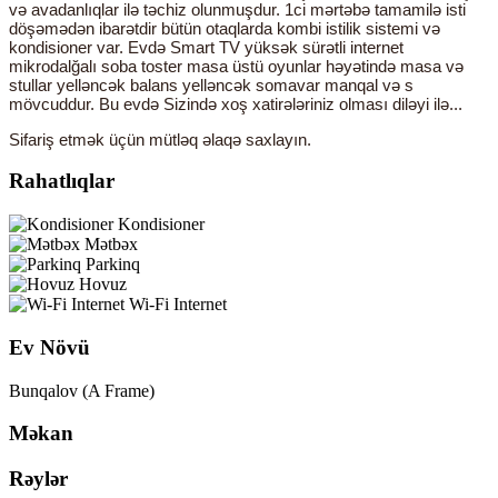
və avadanlıqlar ilə təchiz olunmuşdur. 1ci mərtəbə tamamilə isti
döşəmədən ibarətdir bütün otaqlarda kombi istilik sistemi və
kondisioner var. Evdə Smart TV yüksək sürətli internet
mikrodalğalı soba toster masa üstü oyunlar həyətində masa və
stullar yelləncək balans yelləncək somavar manqal və s
mövcuddur. Bu evdə Sizində xoş xatirələriniz olması diləyi ilə...
Sifariş etmək üçün mütləq əlaqə saxlayın.
Rahatlıqlar
Kondisioner
Mətbəx
Parkinq
Hovuz
Wi-Fi Internet
Ev Növü
Bunqalov (A Frame)
Məkan
Rəylər