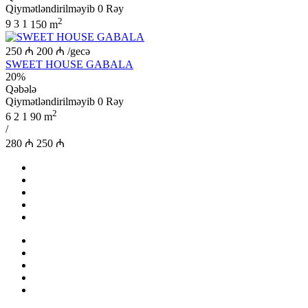
Qiymətləndirilməyib
0 Rəy
2
9
3
1
150 m
250 ₼
200 ₼
/gecə
SWEET HOUSE GABALA
20%
Qəbələ
Qiymətləndirilməyib
0 Rəy
2
6
2
1
90 m
/
280 ₼
250 ₼