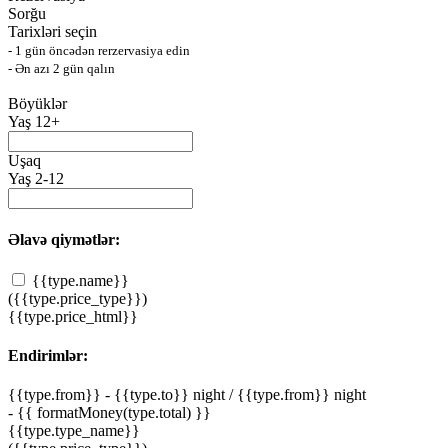
Sorğu
Tarixləri seçin
- 1 gün öncədən rerzervasiya edin
- Ən azı 2 gün qalın
Böyüklər
Yaş 12+
Uşaq
Yaş 2-12
Əlavə qiymətlər:
{{type.name}}
({{type.price_type}})
{{type.price_html}}
Endirimlər:
{{type.from}} - {{type.to}} night
/ {{type.from}} night
- {{ formatMoney(type.total) }}
{{type.type_name}}