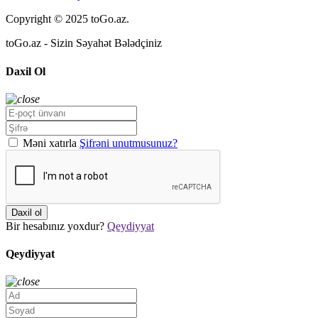
Copyright © 2025 toGo.az.
toGo.az - Sizin Səyahət Bələdçiniz
Daxil Ol
Məni xatırla
Şifrəni unutmusunuz?
Daxil ol
Bir hesabınız yoxdur?
Qeydiyyat
Qeydiyyat