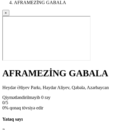
AFRAMEZİNG GABALA
×
AFRAMEZİNG GABALA
Heydər Əliyev Parkı, Haydar Aliyev, Qəbələ, Azərbaycan
Qiymətləndirilməyib
0 rəy
0
/5
0% qonaq tövsiyə edir
Yataq sayı