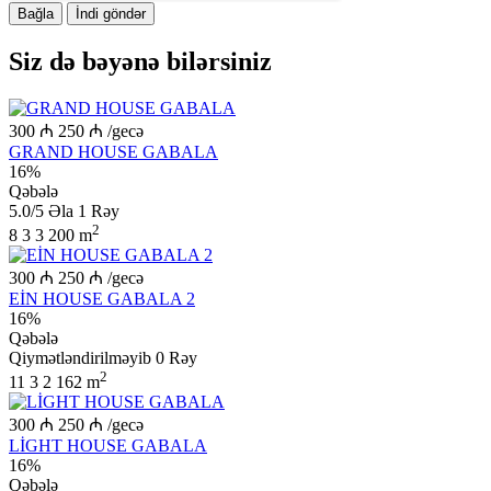
Bağla
İndi göndər
Siz də bəyənə bilərsiniz
300 ₼
250 ₼
/gecə
GRAND HOUSE GABALA
16%
Qəbələ
5.0/5
Əla
1 Rəy
2
8
3
3
200 m
300 ₼
250 ₼
/gecə
EİN HOUSE GABALA 2
16%
Qəbələ
Qiymətləndirilməyib
0 Rəy
2
11
3
2
162 m
300 ₼
250 ₼
/gecə
LİGHT HOUSE GABALA
16%
Qəbələ