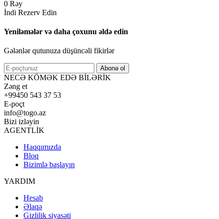
0 Rəy
İndi Rezerv Edin
Yeniləmələr və daha çoxunu əldə edin
Gələnlər qutunuza düşüncəli fikirlər
Abonə ol
NECƏ KÖMƏK EDƏ BİLƏRİK
Zəng et
+99450 543 37 53
E-poçt
info@togo.az
Bizi izləyin
AGENTLİK
Haqqımızda
Bloq
Bizimlə başlayın
YARDIM
Hesab
Əlaqə
Gizlilik siyasəti