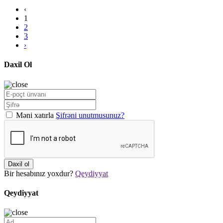
‹
1
2
3
›
Daxil Ol
Məni xatırla
Şifrəni unutmusunuz?
Daxil ol
Bir hesabınız yoxdur?
Qeydiyyat
Qeydiyyat