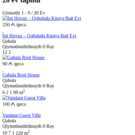
20 ev tapıldı
Göstərilir 1 - 9 / 20 Ev
250 ₼
/gecə
İsti Hovuz – Qəbələdə Kirayə Bağ Evi
Qəbələ
Qiymətləndirilməyib
0 Rəy
12
2
90 ₼
/gecə
Gabala Rent House
Qəbələ
Qiymətləndirilməyib
0 Rəy
2
6
2
1
99 m
100 ₼
/gecə
Vandam Guest Villa
Qəbələ
Qiymətləndirilməyib
0 Rəy
2
10
7
1
120 m