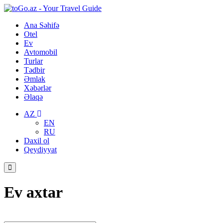
Ana Səhifə
Otel
Ev
Avtomobil
Turlar
Tədbir
Əmlak
Xəbərlər
Əlaqə
AZ
EN
RU
Daxil ol
Qeydiyyat
Ev axtar