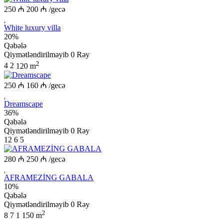
250 ₼
200 ₼
/gecə
White luxury villa
20%
Qəbələ
Qiymətləndirilməyib
0 Rəy
2
4
2
120 m
250 ₼
160 ₼
/gecə
Dreamscape
36%
Qəbələ
Qiymətləndirilməyib
0 Rəy
12
6
5
280 ₼
250 ₼
/gecə
AFRAMEZİNG GABALA
10%
Qəbələ
Qiymətləndirilməyib
0 Rəy
2
8
7
1
150 m