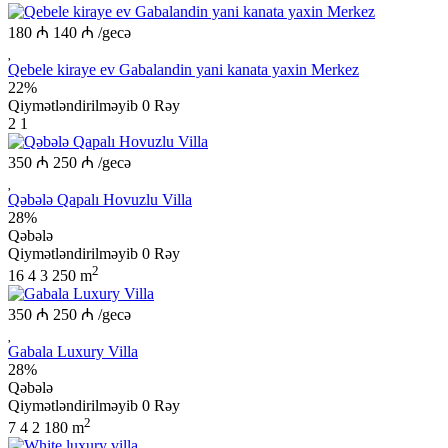
180 ₼
140 ₼
/gecə
Qebele kiraye ev Gabalandin yani kanata yaxin Merkez
22%
Qiymətləndirilməyib
0 Rəy
2
1
350 ₼
250 ₼
/gecə
Qəbələ Qapalı Hovuzlu Villa
28%
Qəbələ
Qiymətləndirilməyib
0 Rəy
2
16
4
3
250 m
350 ₼
250 ₼
/gecə
Gabala Luxury Villa
28%
Qəbələ
Qiymətləndirilməyib
0 Rəy
2
7
4
2
180 m