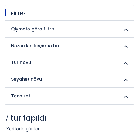
FİLTRE
Qiymətə görə filtre
Nəzərdən keçirmə balı
Tur növü
Səyahət növü
Təchizat
7 tur tapıldı
Xəritədə göstər