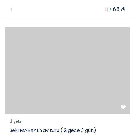
65 ₼
/
Şəki
Şəki MARXAL Yay turu ( 2 gecə 3 gün)