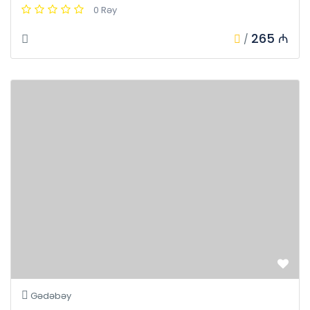
0 Rəy
265 ₼
/
Gədəbəy