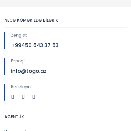
NECƏ KÖMƏK EDƏ BİLƏRİK
Zəng et
+99450 543 37 53
E-poçt
info@togo.az
Bizi izləyin
AGENTLİK