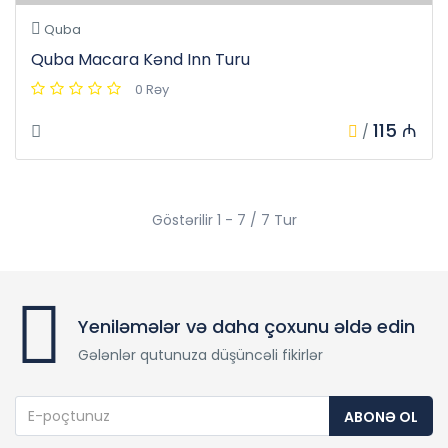
Quba
Quba Macara Kənd Inn Turu
0 Rəy
115 ₼
/
Göstərilir 1 - 7 / 7 Tur
Yeniləmələr və daha çoxunu əldə edin
Gələnlər qutunuza düşüncəli fikirlər
ABONƏ OL