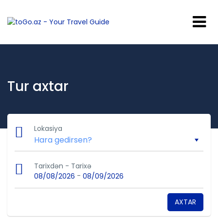
Tur axtar
Lokasiya
Tarixdən - Tarixə
-
08/08/2026
08/09/2026
AXTAR