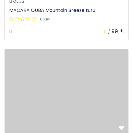
Quba
MACARA QUBA Mountain Breeze turu
0 Rəy
99 ₼
/