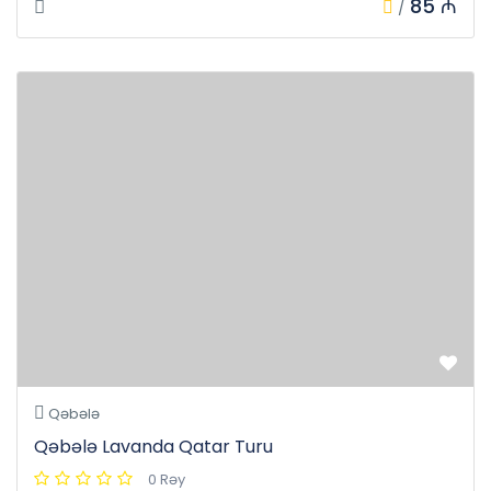
85 ₼
/
Qəbələ
Qəbələ Lavanda Qatar Turu
0 Rəy