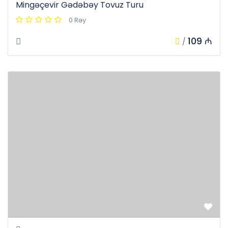
Mingəçevir Gədəbəy Tovuz Turu
0 Rəy
109 ₼
/