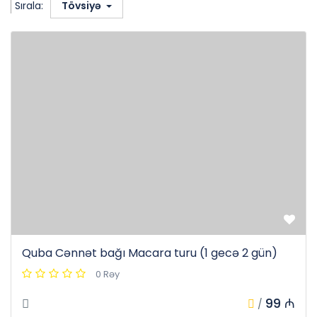
Sırala:
Tövsiyə
Quba Cənnət bağı Macara turu (1 gecə 2 gün)
0 Rəy
99 ₼
/