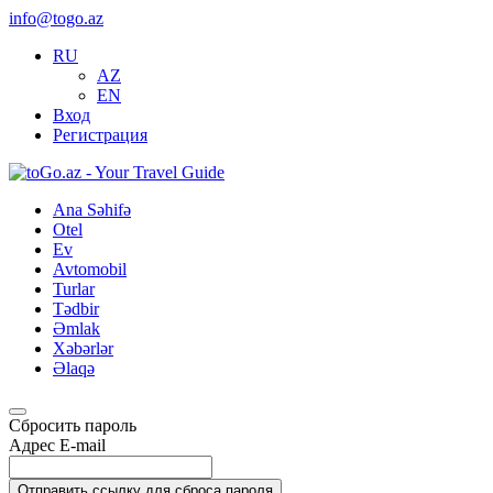
info@togo.az
RU
AZ
EN
Вход
Регистрация
Ana Səhifə
Otel
Ev
Avtomobil
Turlar
Tədbir
Əmlak
Xəbərlər
Əlaqə
Сбросить пароль
Адрес E-mail
Отправить ссылку для сброса пароля