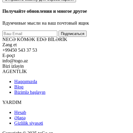
Получайте обновления и многое другое
Вдумчивые мысли на ваш почтовый ящик
Подписаться
NECƏ KÖMƏK EDƏ BİLƏRİK
Zəng et
+99450 543 37 53
E-poçt
info@togo.az
Bizi izləyin
AGENTLİK
Haqqımızda
Bloq
Bizimlə başlayın
YARDIM
Hesab
Əlaqə
Gizlilik siyasəti