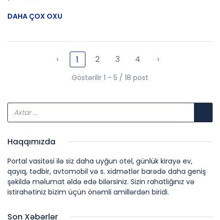
DAHA ÇOX OXU
‹
2
3
4
›
1
Göstərilir 1 - 5 / 18 post
Haqqımızda
Portal vasitəsi ilə siz daha uyğun otel, günlük kirayə ev,
qayıq, tədbir, avtomobil və s. xidmətlər barədə daha geniş
şəkildə məlumat əldə edə bilərsiniz. Sizin rahatlığınız və
istirahətiniz bizim üçün önəmli amillərdən biridi.
Son Xəbərlər