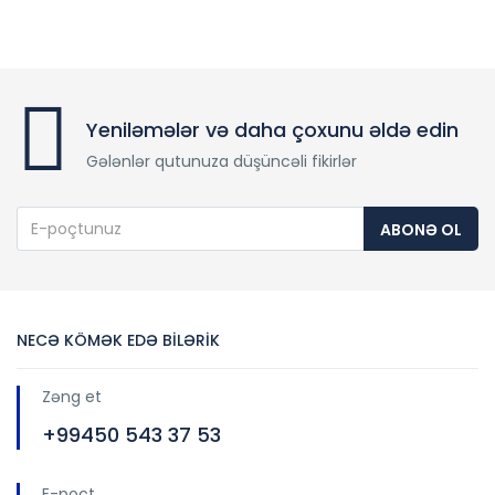
Yeniləmələr və daha çoxunu əldə edin
Gələnlər qutunuza düşüncəli fikirlər
ABONƏ OL
NECƏ KÖMƏK EDƏ BİLƏRİK
Zəng et
+99450 543 37 53
E-poçt