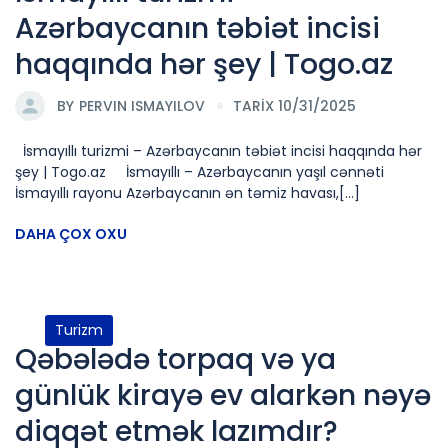
Azərbaycanın təbiət incisi
haqqında hər şey | Togo.az
BY
PERVIN ISMAYILOV
TARİX 10/31/2025
İsmayıllı turizmi – Azərbaycanın təbiət incisi haqqında hər
şey | Togo.az İsmayıllı – Azərbaycanın yaşıl cənnəti
İsmayıllı rayonu Azərbaycanın ən təmiz havası,[...]
DAHA ÇOX OXU
Turizm
Qəbələdə torpaq və ya
günlük kirayə ev alarkən nəyə
diqqət etmək lazımdır?