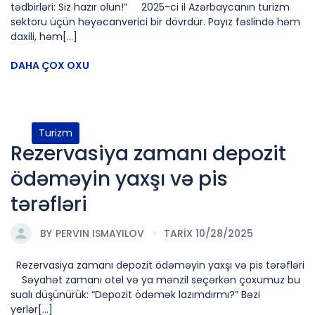
tədbirləri: Siz hazır olun!” 2025-ci il Azərbaycanın turizm
sektoru üçün həyəcanverici bir dövrdür. Payız fəslində həm
daxili, həm[...]
DAHA ÇOX OXU
Turizm
Rezervasiya zamanı depozit
ödəməyin yaxşı və pis
tərəfləri
BY
PERVIN ISMAYILOV
TARİX 10/28/2025
Rezervasiya zamanı depozit ödəməyin yaxşı və pis tərəfləri
Səyahət zamanı otel və ya mənzil seçərkən çoxumuz bu
sualı düşünürük: “Depozit ödəmək lazımdırmı?” Bəzi
yerlər[...]