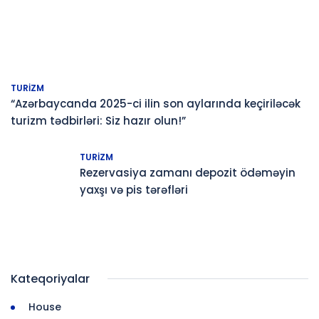
TURIZM
“Azərbaycanda 2025-ci ilin son aylarında keçiriləcək
turizm tədbirləri: Siz hazır olun!”
TURIZM
Rezervasiya zamanı depozit ödəməyin
yaxşı və pis tərəfləri
Kateqoriyalar
House