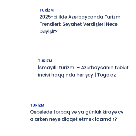
TURIZM
2025-ci ildə Azərbaycanda Turizm
Trendləri: Səyahət Vərdişləri Necə
Dəyişir?
TURIZM
İsmayıllı turizmi – Azərbaycanın təbiət
incisi haqqında hər şey | Togo.az
TURIZM
Qəbələdə torpaq və ya günlük kirayə ev
alarkən nəyə diqqət etmək lazımdır?