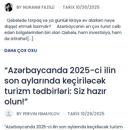
BY
NURANƏ FAZILLI
TARİX 10/30/2025
Qəbələdə torpaq və ya günlük kirayə ev alarkən nəyə
diqqət etmək lazımdır? Azərbaycanın ən çox turist cəlb
edən bölgələrindən biri olan Qəbələ, həm investisiya, həm
də istirahət[...]
DAHA ÇOX OXU
“Azərbaycanda 2025-ci ilin
son aylarında keçiriləcək
turizm tədbirləri: Siz hazır
olun!”
BY
PERVIN ISMAYILOV
TARİX 10/29/2025
“Azərbaycanda 2025-ci ilin son aylarında keçiriləcək turizm