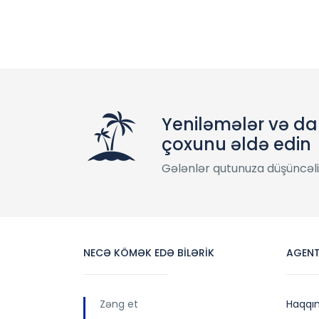
Yeniləmələr və d
çoxunu əldə edin
Gələnlər qutunuza düşüncəli f
NECƏ KÖMƏK EDƏ BİLƏRİK
AGENT
Zəng et
Haqqı