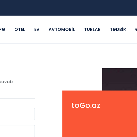
FƏ
OTEL
EV
AVTOMOBIL
TURLAR
TƏDBIR
 cavab
toGo.az