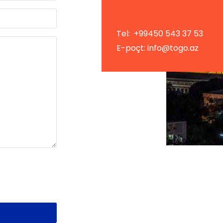
Tel: +99450 543 37 53
E-poçt: info@togo.az