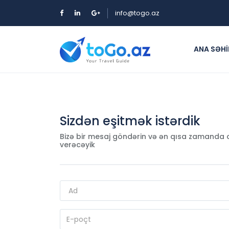
info@togo.az
ANA SƏHI
Sizdən eşitmək istərdik
Bizə bir mesaj göndərin və ən qısa zamanda
verəcəyik