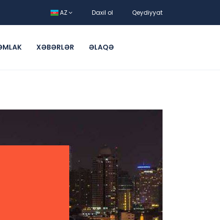
AZ
Daxil ol
Qeydiyyat
ƏMLAK
XƏBƏRLƏR
ƏLAQƏ