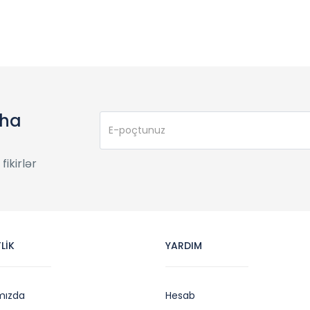
aha
ikirlər
LİK
YARDIM
mızda
Hesab