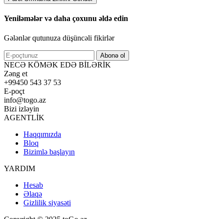
Yeniləmələr və daha çoxunu əldə edin
Gələnlər qutunuza düşüncəli fikirlər
Abonə ol
NECƏ KÖMƏK EDƏ BİLƏRİK
Zəng et
+99450 543 37 53
E-poçt
info@togo.az
Bizi izləyin
AGENTLİK
Haqqımızda
Bloq
Bizimlə başlayın
YARDIM
Hesab
Əlaqə
Gizlilik siyasəti