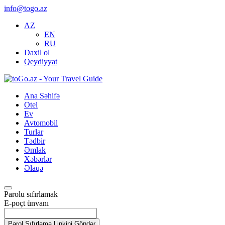
info@togo.az
AZ
EN
RU
Daxil ol
Qeydiyyat
Ana Səhifə
Otel
Ev
Avtomobil
Turlar
Tədbir
Əmlak
Xəbərlər
Əlaqə
Parolu sıfırlamak
E-poçt ünvanı
Parol Sıfırlama Linkini Göndər