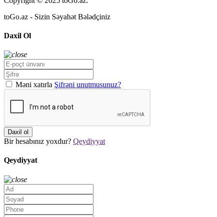
Copyright © 2025 toGo.az.
toGo.az - Sizin Səyahət Bələdçiniz
Daxil Ol
Məni xatırla
Şifrəni unutmusunuz?
Daxil ol
Bir hesabınız yoxdur?
Qeydiyyat
Qeydiyyat